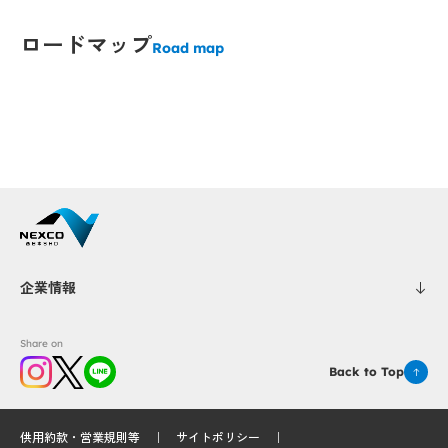
Popup
Popup
Popup
Popup
ロードマップ
Popup
Popup
Road map
Popup
Popup
Popup
Popup
Popup
Popup
企業情報
Popup
Popup
Share on
Back to Top
Popup
Popup
供用約款・営業規則等
サイトポリシー