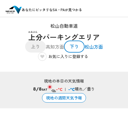
あなたにピッタリなSA・PAが見つかる
松山自動車道
かみぶん
上分パーキングエリア
上り
下り
高知方面
松山方面
お気に入りに登録する
現地の本日の天気情報
晴れ／曇り
8/8
-°C
-°C
SAT
現地の週間天気予報