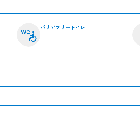
バリアフリートイレ
WC
Popup
Popup
Popup
Popup
p
p