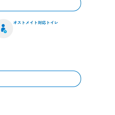
オストメイト対応トイレ