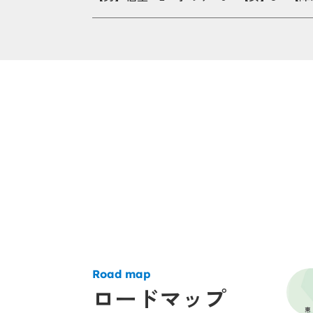
Popup
Popup
Popup
Popup
Popup
Popup
Popup
Popup
Popup
Popup
P
P
Popup
Popup
Popup
Popup
pup
pup
Road map
ロードマップ