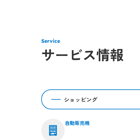
Service
サービス情報
ショッピング
自動販売機