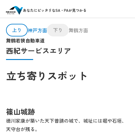
あなたにピッタリなSA・PAが見つかる
上り
下り
神戸方面
舞鶴方面
舞鶴若狭自動車道
西紀サービスエリア
立ち寄りスポット
篠山城跡
徳川家康が築いた天下普請の城で、城址には堀や石垣、
天守台が残る。