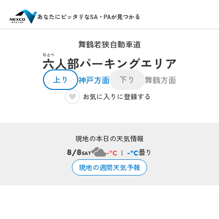
あなたにピッタリなSA・PAが見つかる
舞鶴若狭自動車道
むとべ
六人部パーキングエリア
上り
下り
神戸方面
舞鶴方面
お気に入りに登録する
現地の本日の天気情報
曇り
8/8
-°C
-°C
SAT
現地の週間天気予報