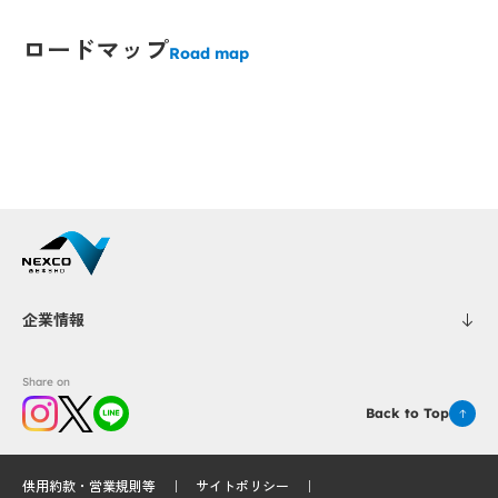
Popup
Popup
ロードマップ
Road map
Popup
Popup
Popup
Popup
Popup
Popup
Popup
P
P
p
p
Popup
Popup
企業情報
Popup
Popup
Popup
Popup
Popup
Popup
Popup
opup
opup
P
P
Popup
Popup
Share on
Popup
Popup
Popup
Popup
Back to Top
Popup
Popup
Popup
Popup
Popup
供用約款・営業規則等
サイトポリシー