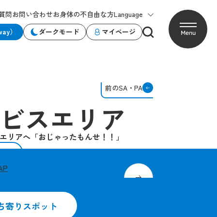
質問
お問い合わせ
お身体の不自由な方
Language
way）
ダークモード
マイページ
Menu
前のSA・PA
ビスエリア
エリアへ「おじゃったもんせ！！」
下り
鹿児島方面
AP
域限定のスイーツはいかが？
ち寄りスポット