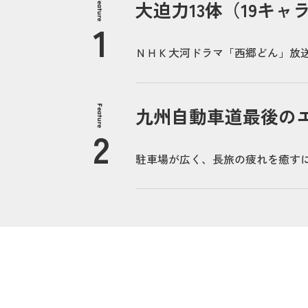
Feature
大迫力13体（19キ
ＮＨＫ大河ドラマ「西郷どん」放
Feature
九州自動車道最後の
駐車場が広く、長旅の疲れを癒す