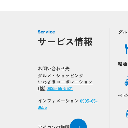
グル
Service
サービス情報
Po
Po
Popup
Popup
給油
お問い合わせ先
グルメ・ショッピング
いわさきコーポレーション
Popup
Popup
(株)
0995-65-5621
ベビ
インフォメーション
0995-65-
Popup
8656
Popup
アイコンの説明