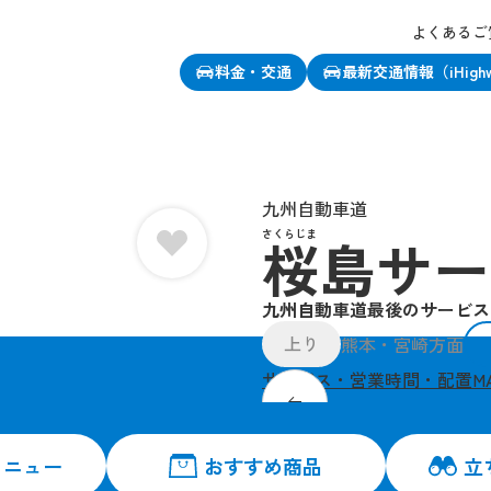
よくあるご
料金・交通
最新交通情報（iHigh
、この店舗をお気に入り登録できます
九州自動車道
さくらじま
桜島サー
九州自動車道最後のサービス
上り
熊本・宮崎方面
サービス・営業時間・配置M
安納芋ソフトなど、地
メニュー
おすすめ商品
立