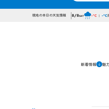
現地の本日の天気情報
8/8
-°C
-°C
SAT
新着情報
魅