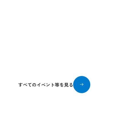
Popup
Popup
Popup
Popup
Popup
Popup
Popup
Popup
Popup
Popup
Popup
Popup
Popup
Popup
Popup
Popup
Popup
九州域内を発着す
Popup
2026/07/17〜2026/
Popup
Popup
すべてのイベント等を見る
Popup
Popup
Popup
Popup