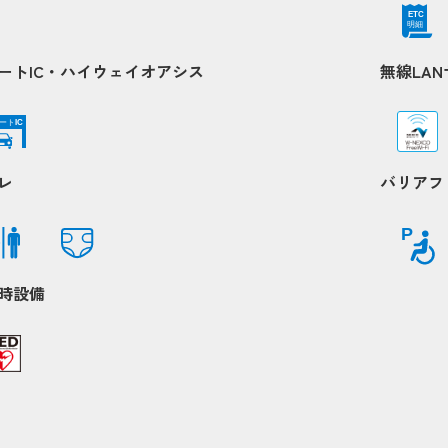
ETC
明細
Popup
Popup
ートIC・ハイウェイオアシス
無線LA
ート
IC
Popup
Popup
レ
バリアフ
Popup
Popup
P
時設備
Popup
Popup
Popup
Popup