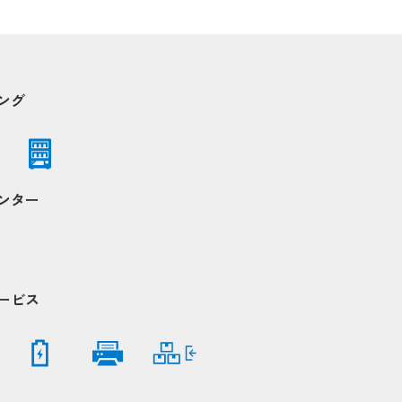
up
up
ング
Popup
Popup
Popup
Popup
Popup
Popup
Popup
Popup
Popup
Popup
ンター
ービス