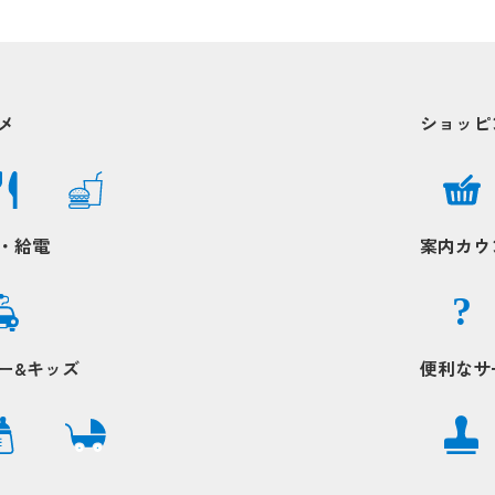
Popup
Popup
Popup
Popup
Popup
Popup
Popup
Popup
Popup
Popup
Pop
Pop
メ
ショッピ
Popup
Popup
pup
pup
Popup
Popup
・給電
案内カウ
Popup
Popup
?
Popup
Popup
ー&キッズ
便利なサ
Popup
Popup
Popup
Popup