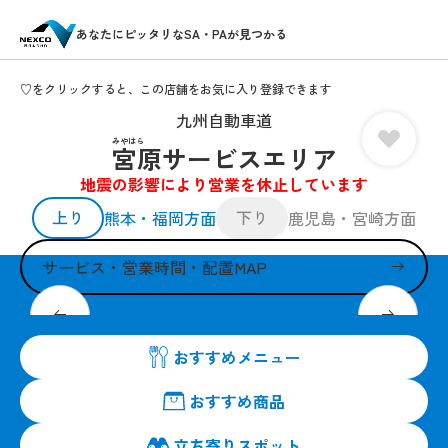
あなたにピッタリなSA・PAが見つかる
♡をクリックすると、この店舗をお気に入り登録できます
九州自動車道
みやはら
宮原サービスエリア
地震の影響により営業を休止しています
上り
下り
熊本・福岡方面
鹿児島・宮崎方面
サービス・営業時間・配置MAP
12月20日より、くまもと旬彩館が「ちょこっと」リニューア
ル！
おすすめメニュー
おすすめ商品
立ち寄りスポット