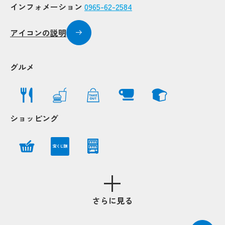
インフォメーション
0965-62-2584
Popup
Popup
アイコンの説明
Po
Po
Popup
Popup
グルメ
Popup
Popup
Popup
Popup
Popup
Popup
up
up
Popup
Popup
ショッピング
Popup
Popup
Popup
Popup
宝くじ類
Popup
Popup
さらに見る
Popup
Popup