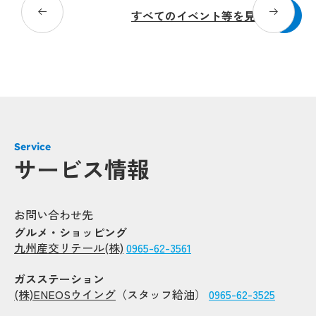
すべてのイベント等を見る
Popup
Popup
Service
Pop
Pop
サービス情報
Popup
Popup
お問い合わせ先
Popup
Popup
グルメ・ショッピング
九州産交リテール(株)
0965-62-3561
Popup
Popup
Popup
Popup
ガスステーション
Popup
Popup
(株)ENEOSウイング
（スタッフ給油）
0965-62-3525