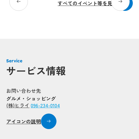
すべてのイベント等を見る
Pop
Pop
Popup
Popup
Popup
Popup
Service
Popup
サービス情報
Popup
Popup
Popup
お問い合わせ先
グルメ・ショッピング
Popup
(株)ヒライ
096-234-0104
Popup
Popup
Popup
Popup
Popup
アイコンの説明