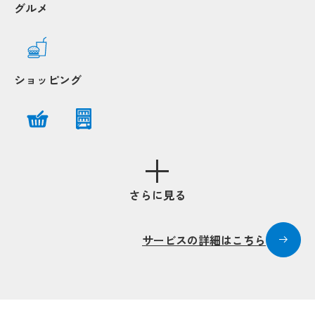
Popup
Popup
グルメ
Popup
Popup
Popup
Popup
ショッピング
Popup
Popup
Popup
Popup
Popup
Popup
Popup
Popup
Popup
Popup
Popup
Popup
Pop
Pop
さらに見る
Popup
Popup
サービスの詳細はこちら
Popup
Popup