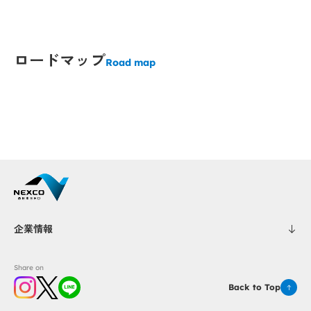
Popup
Popup
Popup
Popup
ロードマップ
Road map
Popup
Popup
Popup
Popup
Popup
Popup
企業情報
Share on
Popup
Popup
Back to Top