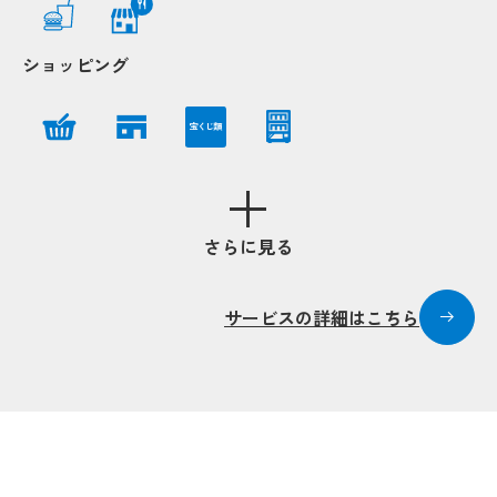
Popup
Popup
Popup
Popup
ショッピング
Popup
Popup
宝くじ類
Popup
Popup
さらに見る
Popup
Popup
Popup
Popup
Popup
Popup
サービスの詳細はこちら
Popup
Popup
Popup
Popup
Popup
Popup
Pop
Pop
Popup
Popup
Popup
Popup