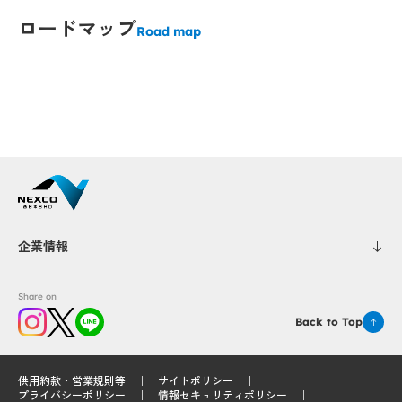
ロードマップ
Road map
Popup
Popup
Popup
Popup
Popup
Popup
Popup
Popup
企業情報
Share on
Popup
Popup
Back to Top
供用約款・営業規則等
サイトポリシー
Popup
Popup
プライバシーポリシー
情報セキュリティポリシー