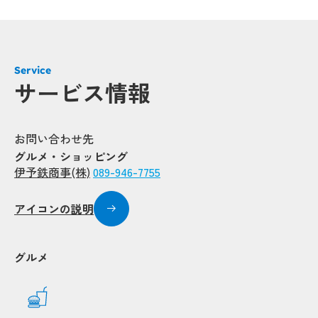
Service
サービス情報
お問い合わせ先
Pop
Pop
グルメ・ショッピング
Popup
Popup
伊予鉄商事(株)
089-946-7755
Popup
Popup
Popup
Popup
Popup
Popup
アイコンの説明
Popup
Popup
グルメ
Popup
Popup
opup
opup