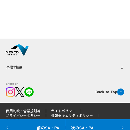
Popup
Popup
Popup
Popup
企業情報
Share on
Back to Top
供用約款・営業規則等
サイトポリシー
プライバシーポリシー
情報セキュリティポリシー
免責事項
リンク
サイトマップ
前のSA・PA
次のSA・PA
© 2025 West Nippon Expressway Service Holdings Company Limited