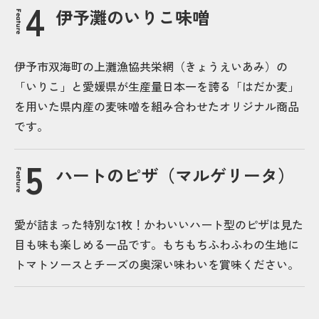
伊予灘のいりこ味噌
Feature
伊予市双海町の上灘漁協共栄網（きょうえいあみ）の
「いりこ」と愛媛県が生産量日本一を誇る「はだか麦」
を用いた県内産の麦味噌を組み合わせたオリジナル商品
です。
ハートのピザ（マルゲリータ）
Feature
愛が詰まった特別な1枚！かわいいハート型のピザは見た
目も味も楽しめる一品です。もちもちふわふわの生地に
トマトソースとチーズの奥深い味わいを賞味ください。