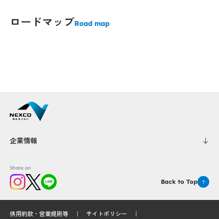
Popup
Popup
ロードマップ
Road map
Popup
Popup
Popup
Popup
Popup
Popup
Popup
Popup
企業情報
Share on
Back to Top
供用約款・営業規則等
サイトポリシー