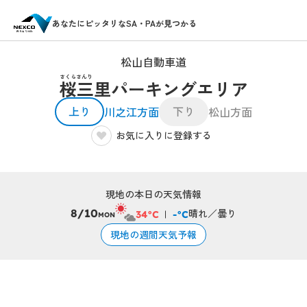
あなたにピッタリなSA・PAが見つかる
松山自動車道
さくらさんり
桜三里パーキングエリア
上り
下り
川之江方面
松山方面
お気に入りに登録する
現地の本日の天気情報
晴れ／曇り
8/10
34°C
-°C
MON
現地の週間天気予報