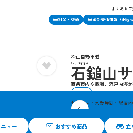
よくあるご
料金・交通
最新交通情報（iHigh
、この店舗をお気に入り登録できます
松山自動車道
いしづちさん
石鎚山サ
西条市内や燧灘、瀬戸内海が
上り
高松・高知・徳島
サービス・営業時間・配置M
「モンスターハンター」
メニュー
おすすめ商品
立