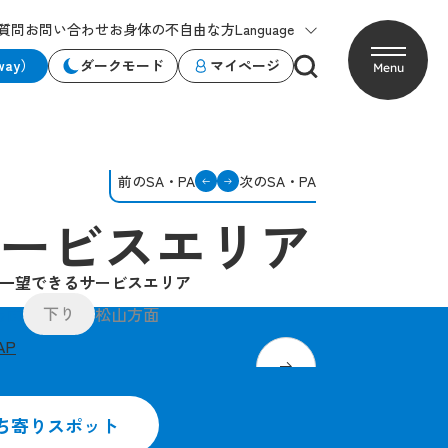
質問
お問い合わせ
お身体の不自由な方
Language
way）
ダークモード
マイページ
Menu
前のSA・PA
次のSA・PA
ービスエリア
一望できるサービスエリア
下り
方面
松山方面
AP
グッズコーナーがオープン!
パン工房キャメリアで焼き
ち寄りスポット