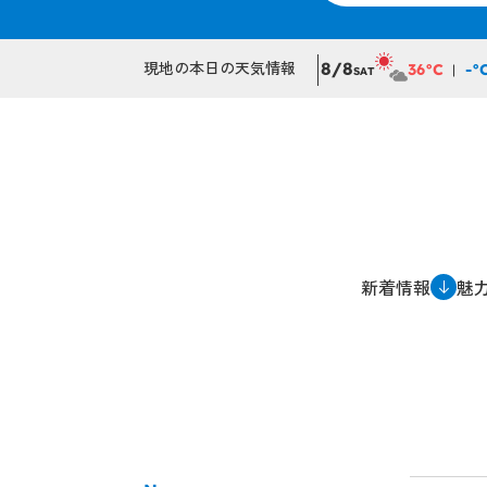
現地の本日の天気情報
8/8
36°C
-°
SAT
新着情報
魅