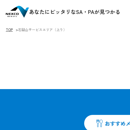
あなたにピッタリなSA・PAが見つかる
TOP
石鎚山サービスエリア（上り）
♡をクリックすると
おすすめ