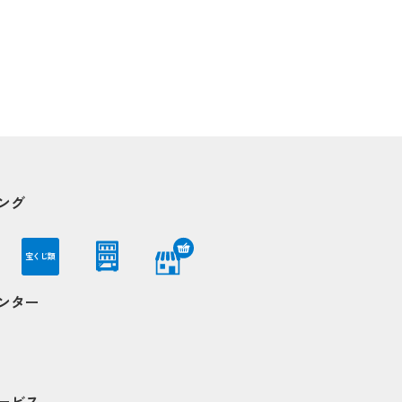
ング
宝くじ類
ンター
ービス