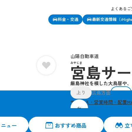
よくあるご
料金・交通
最新交通情報（iHigh
、この店舗をお気に入り登録できます
山陽自動車道
みやじま
宮島サー
厳島神社を模した大鳥居や、
上り
下り
広島方面
サービス・営業時間・配置M
厳島神社の鳥居を模し
メニュー
おすすめ商品
立