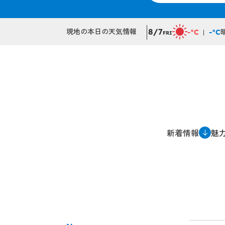
現地の本日の天気情報
8/7
-°C
-°C
FRI
新着情報
魅