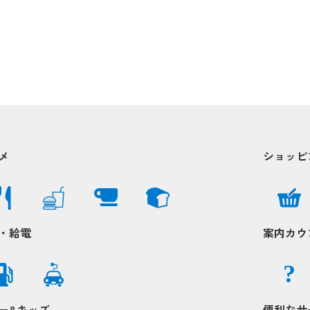
メ
ショッピ
・給電
案内カウ
?
ー&キッズ
便利なサ