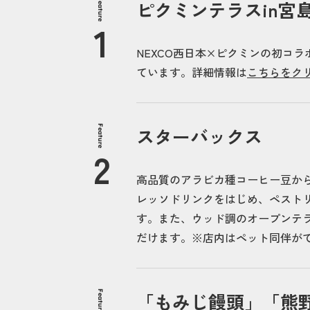
Feature
ピクミンテラスin宮島
NEXCO西日本×ピクミンの初コラ
ています。詳細情報は
こちらをク
Feature
スターバックス
高品質のアラビカ種コーヒー豆か
レッソドリンクをはじめ、ペスト
す。また、ウッド調のオープンテ
だけます。※店内はペット同伴が
Feature
「もみじ饅頭」「熊