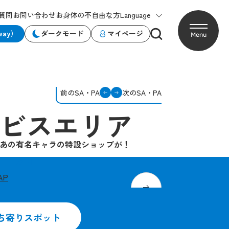
質問
お問い合わせ
お身体の不自由な方
Language
way）
ダークモード
マイページ
Menu
前のSA・PA
次のSA・PA
ビスエリア
あの有名キャラの特設ショップが！
山口方面
AP
た大鳥居
NEXCO×ピクミンの期間
ち寄りスポット