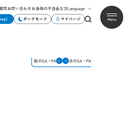
質問
お問い合わせ
お身体の不自由な方
Language
way）
ダークモード
マイページ
Menu
前のSA・PA
次のSA・PA