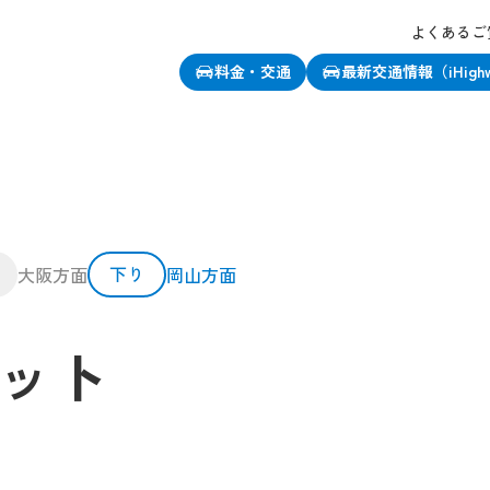
よくあるご
料金・交通
最新交通情報（iHigh
下り
大阪方面
岡山方面
ット