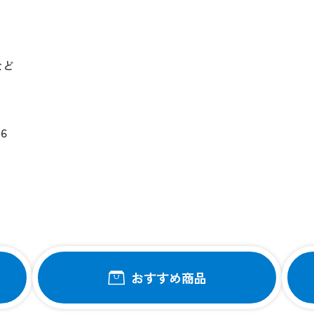
など
。
-６
おすすめ商品