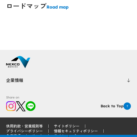
ロードマップ
Popup
Popup
Road map
Popup
Popup
Popup
Popup
Popup
Popup
Popup
Popup
up
up
Popup
Popup
Popup
Popup
Popup
Popup
p
p
企業情報
Share on
Back to Top
供用約款・営業規則等
サイトポリシー
Popup
Popup
プライバシーポリシー
情報セキュリティポリシー
免責事項
リンク
サイトマップ