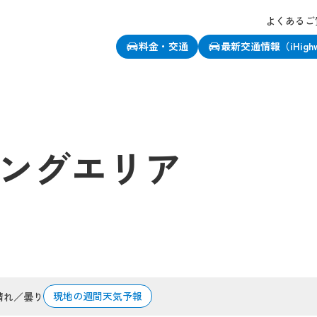
よくあるご
料金・交通
最新交通情報（iHigh
ングエリア
現地の週間天気予報
晴れ／曇り