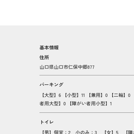
基本情報
住所
山口県山口市仁保中郷877
パーキング
【大型】6 【小型】11 【兼用】0 【二輪】0
者用大型】0 【障がい者用小型】1
トイレ
【男】個室：2 小のみ：3 【女】5
【障