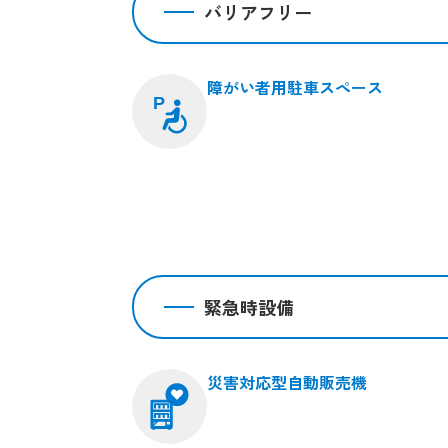
バリアフリー
障がい者用駐車スペース
P
緊急時設備
災害対応型自動販売機