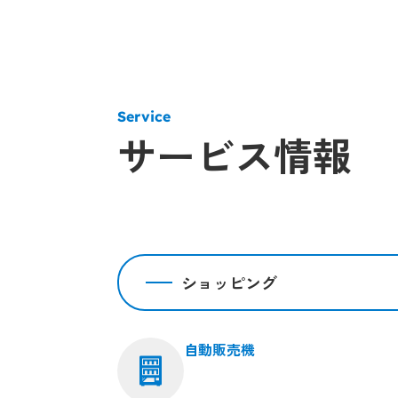
Service
サービス情報
ショッピング
自動販売機