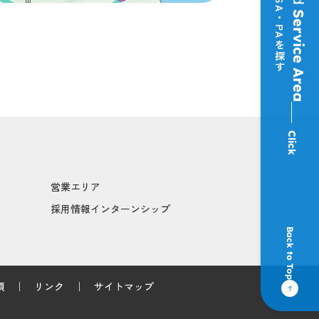
他のSA・PAを探す
Service Area
Popup
Popup
Click
P
P
営業エリア
採用情報インターンシップ
Back to Top
Popup
Popup
項
リンク
サイトマップ