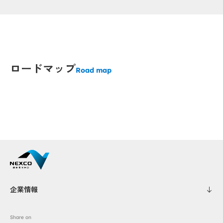
Popup
Popup
Popup
Popup
Po
Po
Popup
Popup
ロードマップ
Road map
Popup
Popup
Popup
Popup
Popup
Popup
Popup
Popup
Popup
Popup
Popup
Popup
Popup
Popup
企業情報
Share on