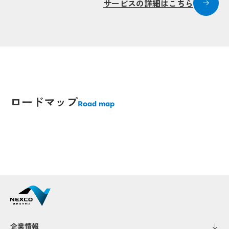
サービスの詳細はこちら
Popup
Popup
Popup
Popup
opup
opup
ロードマップ
Popup
Popup
Road map
Popup
Popup
Popup
Popup
Popup
Popup
Popup
Popup
Pop
Popup
Popup
Popup
Popup
Popup
Popup
Popup
Popup
Pop
Pop
Popup
Popup
Popup
Popup
Popup
Popup
Popup
Popup
企業情報