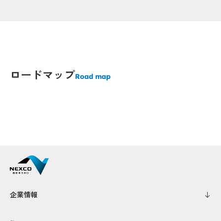
Popup
Popup
Popup
Pop
Pop
p
p
ロードマップ
Road map
Popup
Popup
Popup
Popup
Popup
Popup
P
P
Popup
Popup
Popup
p
p
Popup
Popup
Popup
Popup
Popup
Popup
Popup
Popup
Popup
Popup
Popu
Popu
Popup
Popup
Popup
Popup
企業情報