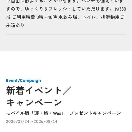
で自由に散歩することができます。ベンチも備えていま
すので、ゆっくりリフレッシュしていただけます。約330
㎡ ご利用時間 8時～18時 水飲み場、トイレ、排泄物用ご
み箱あり
Event/Campaign
新着イベント／
キャンペーン
モバイル版「遊・悠・WesT」プレゼントキャンペーン
涼
ェ
2026/07/24〜2026/08/14
り