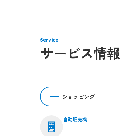
Service
サービス情報
ショッピング
自動販売機