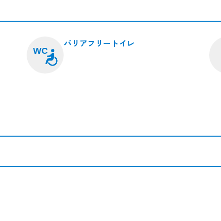
バリアフリートイレ
WC