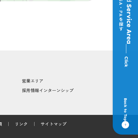
他のSA・PAを探す
Service Area
Click
営業エリア
採用情報インターンシップ
Back to Top
項
リンク
サイトマップ