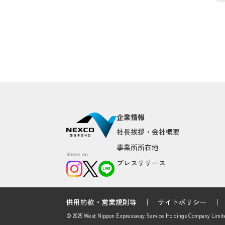
Popup
Popup
Popup
Po
企業情報
社⻑挨拶・会社概要
事業所所在地
opup
opup
Share on
プレスリリース
Popup
Popup
Popup
Popup
Popup
Popup
供用約款・営業規則等
サイトポリシー
© 2025 West Nippon Expressway Service Holdings Company Limit