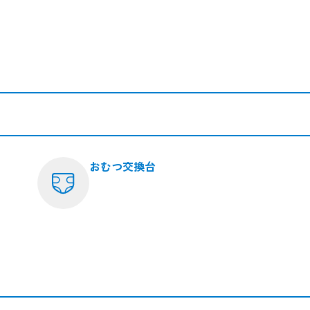
おむつ交換台