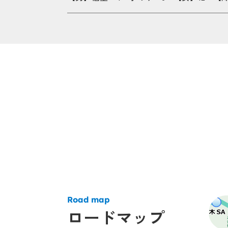
Popup
Popup
Popup
Popup
Popup
Popup
Popup
Popup
Popup
Popup
Popup
Popup
Popup
Popup
Popup
Popup
Road map
Popup
Popup
Popup
Popup
ロードマップ
pup
pup