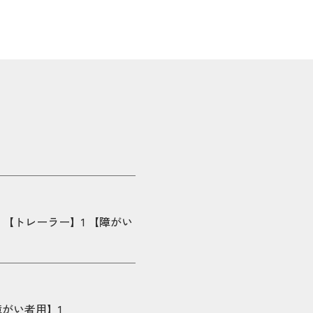
4 【トレーラー】1 【障がい
Popup
Popup
障がい者用】1
Popup
Popup