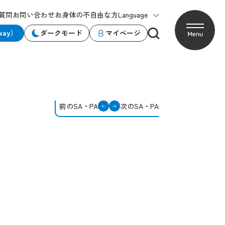
質問
お問い合わせ
お身体の不自由な方
Language
way）
ダークモード
マイページ
Menu
前のSA・PA
次のSA・PA