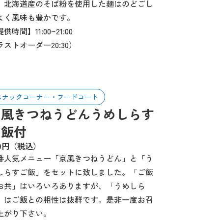
。北海道産のそば粉を使用した麺はのどごし
よく風味も豊かです。
供時間】11:00~21:00
ラストオーダー20:30）
スナックコーナー・フードコート
京風きつねうどんうめしらす
御飯付
90円（税込）
番人気メニュー「京風きつねうどん」と「う
しらすご飯」をセットに致しました。「ご飯
お共」はいろいろありますが、「うめしら
」はご飯との相性は抜群です。是非一度お召
上がり下さい。