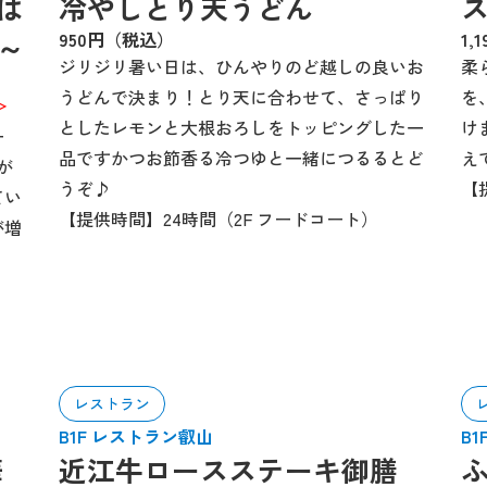
は
冷やしとり天うどん
～
950円（税込）
1,
ジリジリ暑い日は、ひんやりのど越しの良いお
柔
うどんで決まり！とり天に合わせて、さっぱり
を
＞
としたレモンと大根おろしをトッピングした一
け
ー
品ですかつお節香る冷つゆと一緒につるるとど
え
が
うぞ♪
【
てい
【提供時間】24時間（2F フードコート）
が増
レストラン
B1F レストラン叡山
B
華
近江牛ロースステーキ御膳