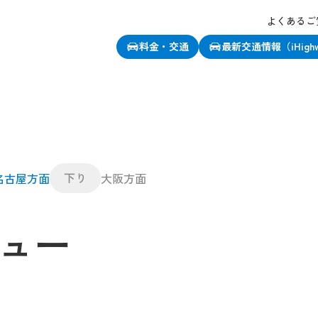
よくあるご
料金・交通
最新交通情報（iHigh
下り
名古屋方面
大阪方面
ュー