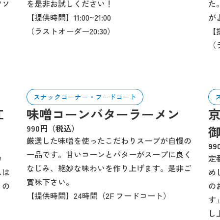
ツソ
を是非お試しください！
た
【提供時間】11:00~21:00
が
（ラストオーダー20:30）
【提
（
スナックコーナー・フードコート
江
味噌コーンバターラーメン
990円（税込）
厳選した味噌を使ったこだわりスープが自慢の
9
一品です。甘いコーンとバターがスープに良く
カ
定
なじみ、絶妙な味わいを作り上げます。是非ご
スは
め
賞味下さい。
」の
の
【提供時間】24時間（2F フードコート）
す
し