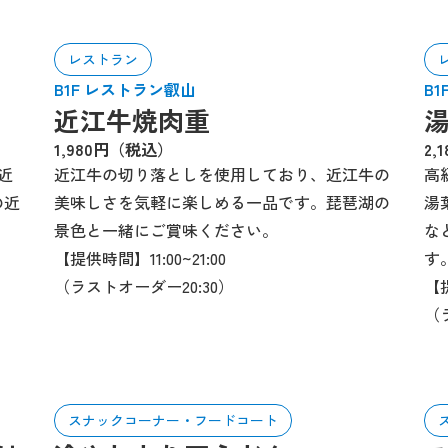
レストラン
B1F レストラン叡山
B
近江牛焼肉重
1,980円（税込）
2,
近
近江牛の切り落としを使用しており、近江牛の
高
の近
美味しさを気軽に楽しめる一品です。琵琶湖の
湯
景色と一緒にご賞味ください。
な
【提供時間】11:00~21:00
す
（ラストオーダー20:30）
【提
（
スナックコーナー・フードコート