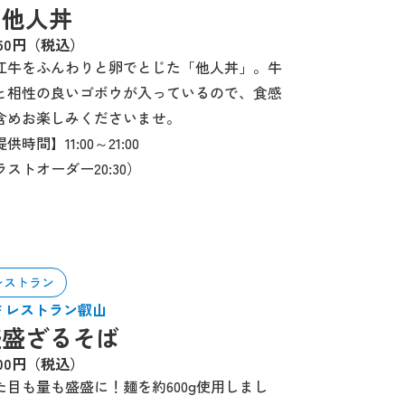
の他人丼
650円（税込）
江牛をふんわりと卵でとじた「他人丼」。牛
と相性の良いゴボウが入っているので、食感
含めお楽しみくださいませ。
供時間】11:00～21:00
ラストオーダー20:30）
レストラン
1F レストラン叡山
盛盛ざるそば
700円（税込）
た目も量も盛盛に！麺を約600g使用しまし