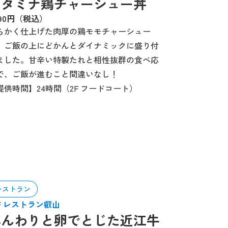
スタミナ鶏チャーシュー丼
190円（税込）
らかく仕上げた肉厚の鶏モモチャーシュー
、ご飯の上にどかんとダイナミックに盛り付
ました。甘辛い特製たれと相性抜群の食べ応
で、ご飯が進むこと間違いなし！
提供時間】24時間（2F フードコート）
レストラン
1F レストラン叡山
ふんわりと卵でとじた近江牛