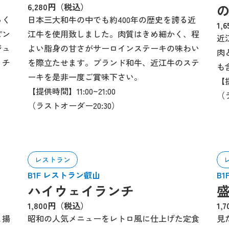
6,280円（税込）
っく
日本三大和牛の中でも約400年の歴史を誇る近
1,
ピン
江牛を使用致しました。肉質はきめ細かく、程
近
ジュ
よい脂身の甘さがサーロインステーキの味わい
肉
ッチ
を際立たせます。ブランド和牛、近江牛のステ
も
ーキを是非一度ご賞味下さい。
【提
【提供時間】11:00~21:00
（
（ラストオーダー20:30）
レストラン
B1F レストラン叡山
B
ハイウェイランチ
1,800円（税込）
1,
と揚
昭和の人気メニューをレトロ風に仕上げた定食
見