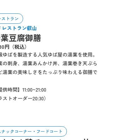
レストラン
1F レストラン叡山
湯葉豆腐御膳
180円（税込）
級ゆばを製造する人気ゆば屋の湯葉を使用。
葉の刺身、湯葉あんかけ丼、湯葉巻き天ぷら
ど湯葉の美味しさをたっぷり味わえる御膳で
。
供時間】11:00~21:00
ラストオーダー20:30）
スナックコーナー・フードコート