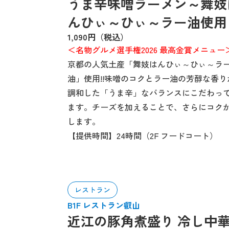
うま辛味噌ラーメン～舞妓
んひぃ～ひぃ～ラー油使用
1,090円（税込）
＜名物グルメ選手権2026 最高金賞メニュー
京都の人気土産「舞妓はんひぃ～ひぃ～ラ
油」使用!!味噌のコクとラー油の芳醇な香り
調和した「うま辛」なバランスにこだわっ
ます。チーズを加えることで、さらにコク
します。
【提供時間】24時間（2F フードコート）
レストラン
B1F レストラン叡山
近江の豚角煮盛り 冷し中