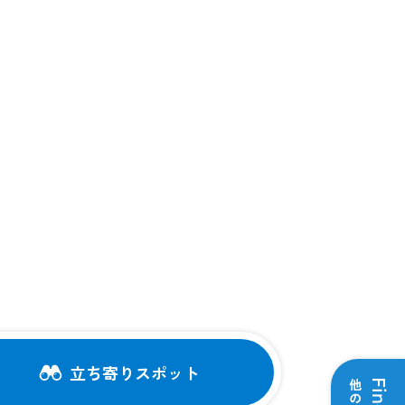
。
立ち寄りスポット
Find